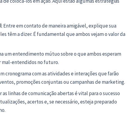
ora de colocá-los em ação. Aqui estão algumas estratégias
l
: Entre em contato de maneira amigável, explique sua
eles têm a dizer. É fundamental que ambos vejam o valor da
nha um entendimento mútuo sobre o que ambos esperam
ar mal-entendidos no futuro.
um cronograma com as atividades e interações que farão
r eventos, promoções conjuntas ou campanhas de marketing.
r as linhas de comunicação abertas é vital para o sucesso
tualizações, acertos e, se necessário, esteja preparado
ho.