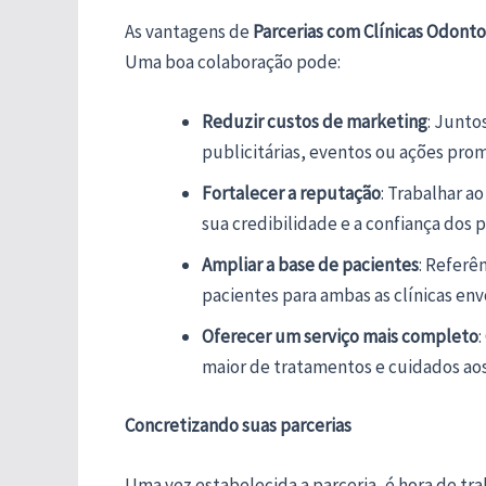
As vantagens de
Parcerias com Clínicas Odont
Uma boa colaboração pode:
Reduzir custos de marketing
: Junto
publicitárias, eventos ou ações prom
Fortalecer a reputação
: Trabalhar a
sua credibilidade e a confiança dos p
Ampliar a base de pacientes
: Referê
pacientes para ambas as clínicas env
Oferecer um serviço mais completo
:
maior de tratamentos e cuidados aos
Concretizando suas parcerias
Uma vez estabelecida a parceria, é hora de trab