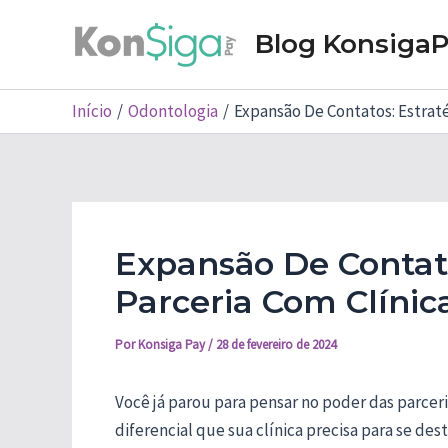
Ir
Blog Konsiga
para
o
conteúdo
Início
Odontologia
Expansão De Contatos: Estraté
Expansão De Contato
Parceria Com Clínic
Por
Konsiga Pay
/
28 de fevereiro de 2024
Você já parou para pensar no poder das parce
diferencial que sua clínica precisa para se de