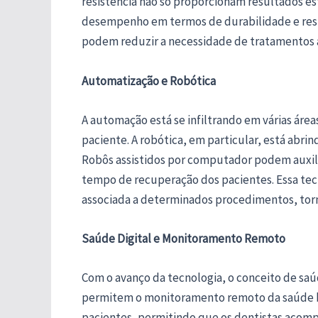
resistência não só proporcionam resultados 
desempenho em termos de durabilidade e resis
podem reduzir a necessidade de tratamentos ad
Automatização e Robótica
A automação está se infiltrando em várias áre
paciente. A robótica, em particular, está abr
Robôs assistidos por computador podem auxili
tempo de recuperação dos pacientes. Essa te
associada a determinados procedimentos, torn
Saúde Digital e Monitoramento Remoto
Com o avanço da tecnologia, o conceito de saú
permitem o monitoramento remoto da saúde b
pacientes, permitindo que os dentistas acom