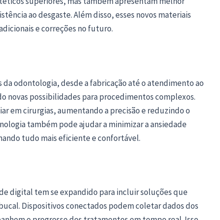
estéticos superiores, mas também apresentam melhor
tência ao desgaste. Além disso, esses novos materiais
icionais e correções no futuro.
as da odontologia, desde a fabricação até o atendimento ao
indo novas possibilidades para procedimentos complexos.
ar em cirurgias, aumentando a precisão e reduzindo o
cnologia também pode ajudar a minimizar a ansiedade
ando tudo mais eficiente e confortável.
de digital tem se expandido para incluir soluções que
ucal. Dispositivos conectados podem coletar dados dos
panhem o progresso dos tratamentos em tempo real. Isso